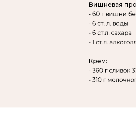
Вишневая про
- 60 г вишни б
- 6 ст. л. воды
- 6 ст.л. сахара
- 1 ст.л. алкого
Крем:
- 360 г сливок 
- 310 г молочн