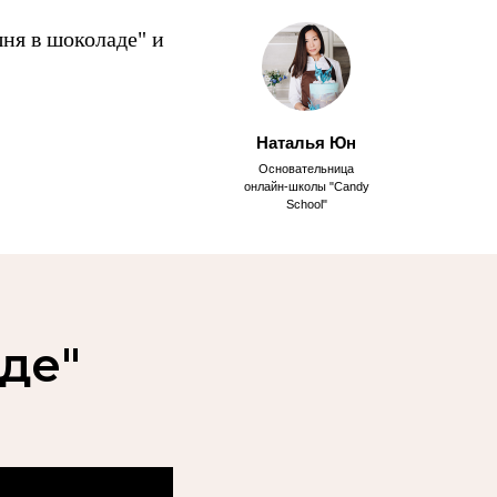
шня в шоколаде" и
Наталья Юн
Основательница
онлайн-школы "Candy
а
School"
де"