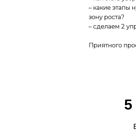
– какие этапы 
зону роста?
– сделаем 2 уп
Приятного прос
5