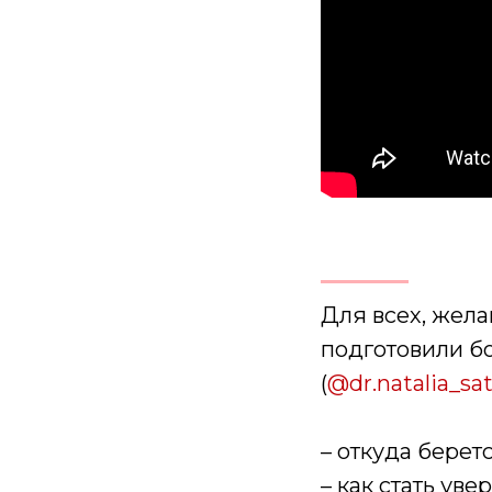
Для всех, жел
подготовили б
(
@dr.natalia_sat
– откуда берет
– как стать уве