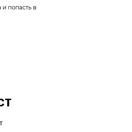
 и попасть в
ст
т