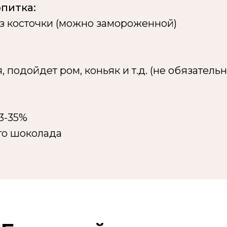
питка:
ез косточки (можно замороженной)
ля, подойдет ром, коньяк и т.д. (не обязательн
33-35%
ого шоколада