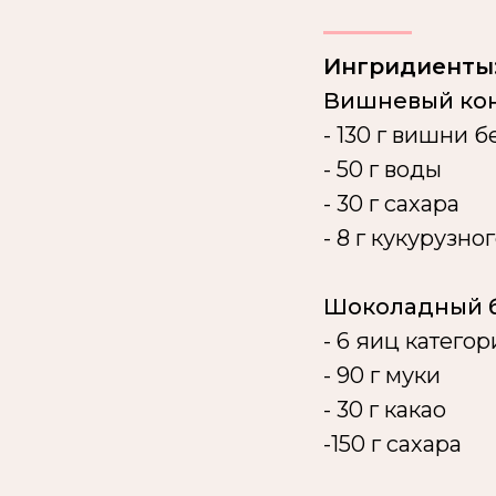
Ингридиенты
Вишневый ко
- 130 г вишни б
- 50 г воды
- 30 г сахара
- 8 г кукурузно
Шоколадный б
- 6 яиц категор
- 90 г муки
- 30 г какао
-150 г сахара