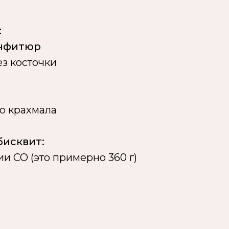
:
нфитюр
ез косточки
го крахмала
исквит:
ии CO (это примерно 360 г)