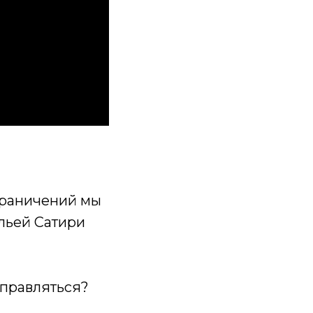
граничений мы
льей Сатири
справляться?