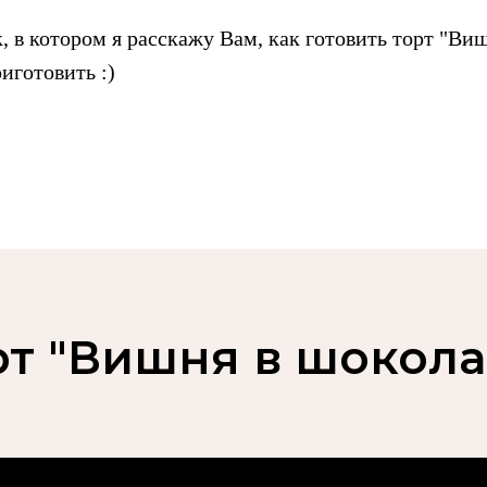
 в котором я расскажу Вам, как готовить торт "Ви
иготовить :)
Готовь,
не выходя из дом
вместе с Натальей Юн
рт "Вишня в шокола