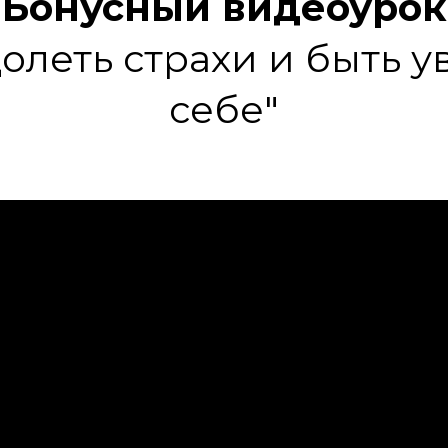
Бонусный видеоурок
олеть страхи и быть 
себе"