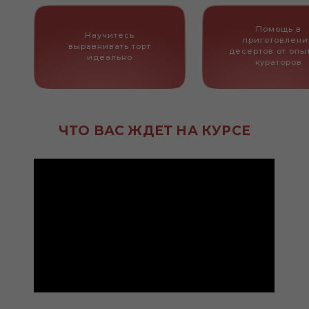
Помощь в
Научитесь
приготовлени
выравнивать торт
десертов от опы
идеально
кураторов
ЧТО ВАС ЖДЕТ НА КУРСЕ