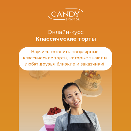
Онлайн-курс
Классические торты
Научись готовить популярные
классические торты, которые знают и
любят друзья, близкие и заказчики!