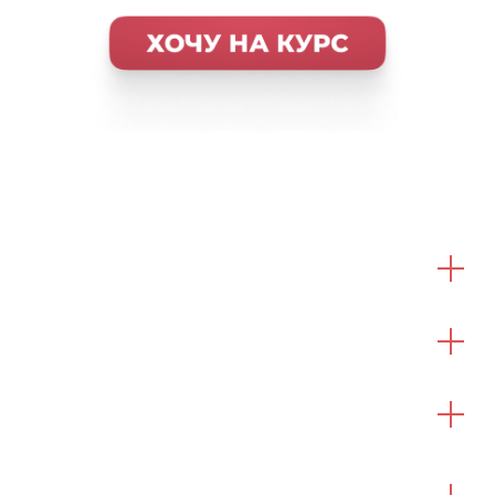
Вводный урок
Инвентарь и ингредиенты
Урок 1
Печенье Лотус
Урок 2
Печенье Фисташковое
Урок 3