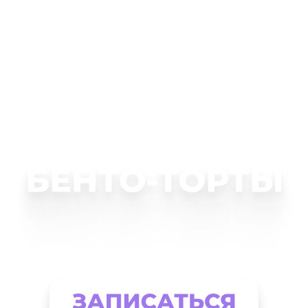
ОНЛАЙН-КУРС
читесь готовить самые
трендовые м
тортики